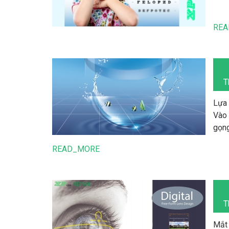
REA
T
Lựa 
Vào 
gọng
hàng
READ_MORE
tiếp
Tròn
chỉn
lâu 
T
chốn
Mắt 