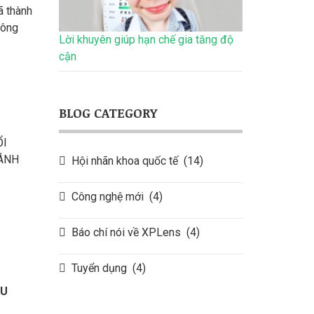
ã thành
công
Lời khuyên giúp hạn chế gia tăng độ
ợt bậc
cận
, dễ
i sử
BLOG CATEGORY
ỔI
 ÁNH
Hội nhãn khoa quốc tế
(14)
Công nghệ mới
(4)
u khi
 trong
Báo chí nói về XPLens
(4)
à trắng
i màu
ời.
Tuyển dụng
(4)
ÊU