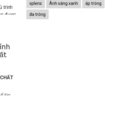
xplens
Ánh sáng xanh
áp tròng
 trình
ắp được
đa tròng
 và sinh
ính
hất
 CHẤT
Để lúc
1 loại
, đó là