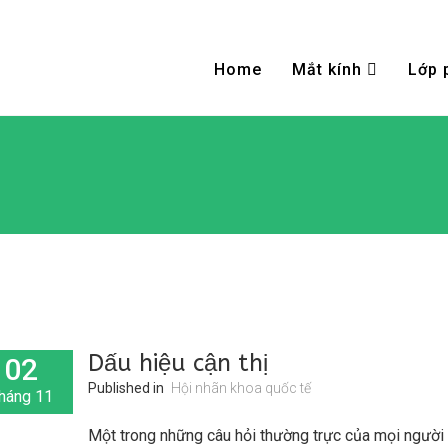
Home
Mắt kính
Lớp 
Dấu hiệu cận thị
02
Published in
Hội nhãn khoa quốc tế
háng 11
Một trong những câu hỏi thường trực của mọi người 