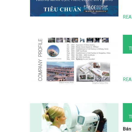
REA
T
REA
T
Bán