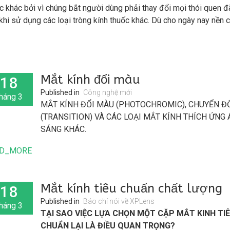
c khác bởi vì chúng bắt người dùng phải thay đổi mọi thói quen đ
khi sử dụng các loại tròng kính thuốc khác. Dù cho ngày nay nền 
 quang học sản xuất mắt kính đa tròng đã có những bước tiến vư
 cho người lần đầu tiên dùng mắt kính đa tròng dễ dàng thích nghi
 sử dụng nhưng cũng phải lưu ý tới 10 lời khuyên dành cho ngườ
 kính đa tròng lần đầu từ các chuyên gia quang học Mỹ.
Mắt kính đổi màu
18
Published in
Công nghệ mới
háng 3
MẮT KÍNH ĐỔI MÀU (PHOTOCHROMIC), CHUYỂN Đ
(TRANSITION) VÀ CÁC LOẠI MẮT KÍNH THÍCH ỨNG
SÁNG KHÁC.
Mắt kính đổi màu là mắt kính tự động trở thành tối mà
D_MORE
tiếp xúc với ánh sáng mặt trời và nhạt dần khi trở vào
nhà. Trong hầu hết các trường hợp mắt kính đổi màu l
tinh hoặc gần như trắng tinh khi ở trong nhà và lên tố
Mắt kính tiêu chuẩn chất lượng
18
đến mức độ nào đó (Theo nhà sản xuất) khi ở ngoài tr
Published in
Báo chí nói về XPLens
háng 3
TẠI SAO VIỆC LỰA CHỌN MỘT CẶP MẮT KINH TI
CHUẨN LẠI LÀ ĐIỀU QUAN TRỌNG?