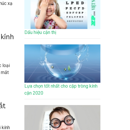
khúc xạ
, thị
có bị
Dấu hiệu cận thị
 kính
g cách
c vật
 và một
à bị thị
 loại
h mắt
n trực
Lựa chọn tốt nhất cho cặp tròng kính
cận 2020
iều
ắt
iệc dài
anh,
i kính