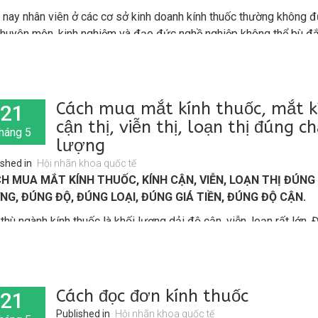
 nay nhân viên ở các cơ sở kinh doanh kính thuốc thường không đủ
huyên môn, kinh nghiệm và đạo đức nghề nghiệp không thể bù đ
hiếu hụt kiến thức này .Nhất là những kiến thức cơ bản về khúc xạ
ắt.
Cách mua mắt kính thuốc, mắt k
21
cận thị, viễn thị, loạn thị đúng c
háng 5
lượng
ished in
Hội nhãn khoa quốc tế
H MUA MẮT KÍNH THUỐC, KÍNH CẬN, VIỄN, LOẠN THỊ ĐÚNG
NG, ĐÚNG ĐỘ, ĐÚNG LOẠI, ĐÚNG GIÁ TIỀN, ĐÚNG ĐỘ CẬN.
thù ngành kính thuốc là khối lượng dải độ cận, viễn, loạn rất lớn. 
cũng đủ các loại độ để sẵn sàng lắp mắt kính ngay cho khách thì 
đơn tròng thì 1 cửa hàng phải lưu kho hơn 1.000 loại độ khác nhau
 kể hai tròng, đa tròng thì còn lớn gấp nhiều lần nữa.
Cách đọc đơn kính thuốc
21
Published in
Hội nhãn khoa quốc tế