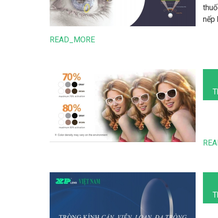
thuố
nếp 
nghệ
READ_MORE
giúp
dàng
dụng
T
REA
T