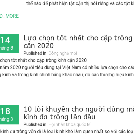
thế nào để phát hiện tật cận thị nói riêng và các tật 
khác nói chung như cận thị, viễn thị, loạn thị?
D_MORE
Tất cả các tật khúc xạ đều có biểu hiện tầm nhìn kém
lực kém (Refractive error) nên để kiểm tra bản thân 
Lựa chọn tốt nhất cho cặp tròng
14
tầm nhìn kém hay không đều tương đối dễ dàng bằn
cận 2020
so sánh với người có thị lực bình thường khi nhìn cá
háng 8
Published in
nhỏ ở cách xa hơn 5 mét. Nếu một người thấy rõ vật
Công nghệ mới
chọn tốt nhất cho cặp tròng kính cận 2020
người nhìn không xác định được vật gì thì chắc chắn l
năm 2020 người tiêu dùng tại Việt Nam có nhiều lựa chọn cho các
lực kém.
 kính và tròng kính chính hãng khác nhau, do các thương hiệu kín
 đầu thế giới đều đã có đại lý ủy quyền tại Việt Nam thậm chí cò
 phân phối.
g kính có nhiều chất liệu, thiết kế và nhiều lớp phủ khác nhau để đ
10 lời khuyên cho người dùng m
18
h thị lực cũng như hỗ trợ tầm nhìn, hỗ trợ thêm sự thoải mái làm v
kính đa tròng lần đầu
thậm chí cả những lớp phủ bảo vệ như chống UV, ngăn ánh sáng x
háng 3
g chói…. mà mắt thường không được bảo vệ.
Published in
Hội nhãn khoa quốc tế
kính đa tròng vỗn dĩ là loại kinh khó làm quen nhất so với các loạ