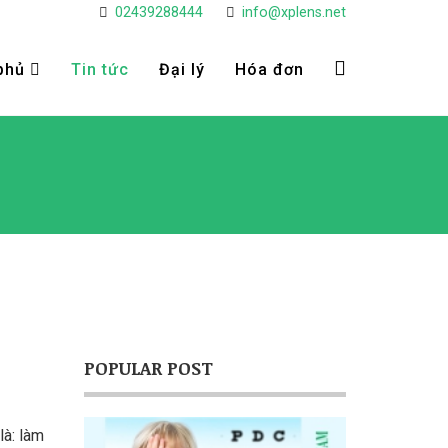
02439288444
info@xplens.net
phủ
Tin tức
Đại lý
Hóa đơn
POPULAR POST
là: làm