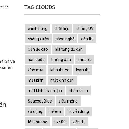
TAG CLOUDS
 mắt
 chúng
ược
trọng
chính hãng
chất liệu
chống UV
i nhất.
chống xước
công nghệ
cận thị
Cận độ cao
Gia tăng độ cận
hàn quốc
hướng dẫn
khúc xạ
 tiến và
Châu Âu
kính mắt
kính thuốc
loạn thị
mắt kính
mắt kính cận
mắt kính thanh lịch
nhãn khoa
Seacoat Blue
siêu mỏng
ên
sử dụng
trẻ em
Tuyển dụng
tật khúc xạ
uv400
viễn thị