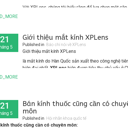
Với XPLens, chúng tôi hiểu rằng để lựa chọn một cặp
kính tiêu chuẩn là một điều cực kỳ quan trọng. Vì vậy,
D_MORE
tôi dành toàn bộ thời gian và nỗ lực để giúp bạn có đ
cảm nhận vừa ý. Và chúng tôi nhận ra rằng điều quan 
nhất đối với một đôi mắt kính cũng lại là điều dễ trả lờ
Giới thiệu mắt kính XPLens
21
Published in
Báo chí nói về XPLens
háng 5
Giới thiệu mắt kính XPLens
là mắt kính do Hàn Quốc sản xuất theo công nghệ tiên
hiện đại nhất.
XPLens
hiện được tiêu thụ chủ yếu ở 
và Nhật Bản.
D_MORE
Bán kính thuốc cũng cần có chuy
21
môn
háng 5
Published in
Hội nhãn khoa quốc tế
 kính thuốc cũng cần có chuyên môn: