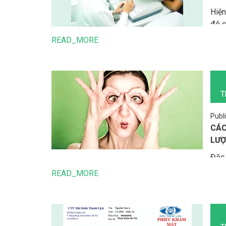
Hiện
độ c
sự t
READ_MORE
lý m
T
Publ
CÁC
LƯỢ
Đặc 
nào 
READ_MORE
mắt 
chưa