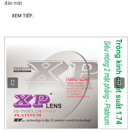
đảo mắt.
XEM TIẾP...
Previous
Ne