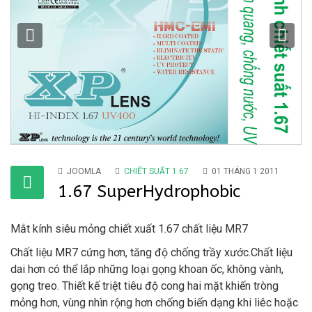
Previous
Ne
JOOMLA
CHIẾT SUẤT 1.67
01 THÁNG 1 2011
1.67 SuperHydrophobic
Mắt kính siêu mỏng chiết xuất 1.67 chất liệu MR7
Chất liệu MR7 cứng hơn, tăng độ chống trầy xước.Chất liệu
dai hơn có thể lắp những loại gọng khoan ốc, không vành,
gọng treo. Thiết kế triệt tiêu độ cong hai mặt khiến tròng
mỏng hơn, vùng nhìn rộng hơn chống biến dạng khi liêc hoặc