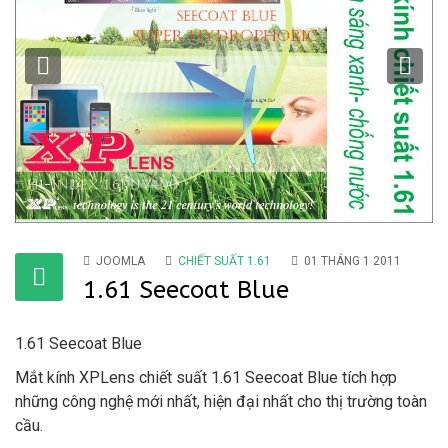
Previous
Ne
JOOMLA
CHIẾT SUẤT 1.61
01 THÁNG 1 2011
1.61 Seecoat Blue
1.61 Seecoat Blue
Mắt kính XPLens chiết suất 1.61 Seecoat Blue tích hợp
những công nghệ mới nhất, hiện đại nhất cho thị trường toàn
cầu.