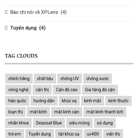
Báo chí nói về XPLens
(4)
Tuyển dụng
(4)
TAG CLOUDS
chính hãng
chất liệu
chống UV
chống xước
công nghệ
cận thị
Cận độ cao
Gia tăng độ cận
hàn quốc
hướng dẫn
khúc xạ
kính mắt
kính thuốc
loạn thị
mắt kính
mắt kính cận
mắt kính thanh lịch
nhãn khoa
Seacoat Blue
siêu mỏng
sử dụng
trẻ em
Tuyển dụng
tật khúc xạ
uv400
viễn thị