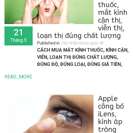
thuốc,
mắt kính
cận thị,
viễn thị,
21
loạn thị đúng chất lượng
Tháng 5
Published in
Hội nhãn khoa quốc tế
CÁCH MUA MẮT KÍNH THUỐC, KÍNH CẬN,
VIỄN, LOẠN THỊ ĐÚNG CHẤT LƯỢNG,
ĐÚNG ĐỘ, ĐÚNG LOẠI, ĐÚNG GIÁ TIỀN,
ĐÚNG ĐỘ CẬN.
READ_MORE
Đặc thù ngành kính thuốc là khối lượng dải
độ cận, viễn, loạn rất lớn. Để lúc nào cũng đủ
các loại độ để sẵn sàng lắp mắt kính ngay
Apple
cho khách thì 1 loại mắt đơn tròng thì 1 cửa
công bố
hàng phải lưu kho hơn 1.000 loại độ khác
iLens,
nhau, đó là chưa kể hai tròng, đa tròng thì
kính áp
còn lớn gấp nhiều lần nữa.
tròng