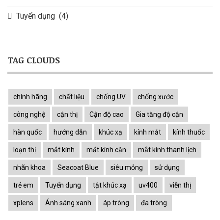
Tuyển dụng
(4)
TAG CLOUDS
chính hãng
chất liệu
chống UV
chống xước
công nghệ
cận thị
Cận độ cao
Gia tăng độ cận
hàn quốc
hướng dẫn
khúc xạ
kính mắt
kính thuốc
loạn thị
mắt kính
mắt kính cận
mắt kính thanh lịch
nhãn khoa
Seacoat Blue
siêu mỏng
sử dụng
trẻ em
Tuyển dụng
tật khúc xạ
uv400
viễn thị
xplens
Ánh sáng xanh
áp tròng
đa tròng