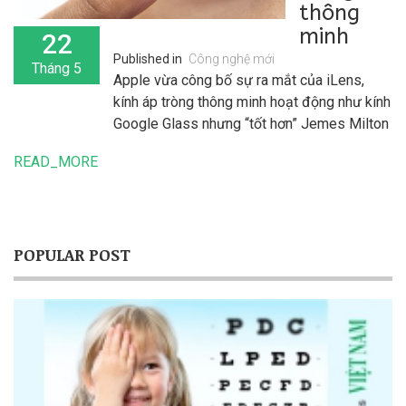
thông
minh
22
Published in
Công nghệ mới
Tháng 5
Apple vừa công bố sự ra mắt của iLens,
kính áp tròng thông minh hoạt động như kính
Google Glass nhưng “tốt hơn” Jemes Milton
đại diện của Apple nói.
READ_MORE
iLens có giá 299$ cho bản 64GB và 499$
cho bản 124GB và Apple hy vọng iLens
cũng được đón nhận nồng nhiệt như iWhatch
và iPhone.
POPULAR POST