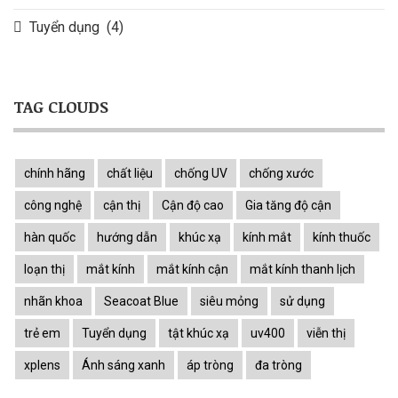
Tuyển dụng
(4)
TAG CLOUDS
chính hãng
chất liệu
chống UV
chống xước
công nghệ
cận thị
Cận độ cao
Gia tăng độ cận
hàn quốc
hướng dẫn
khúc xạ
kính mắt
kính thuốc
loạn thị
mắt kính
mắt kính cận
mắt kính thanh lịch
nhãn khoa
Seacoat Blue
siêu mỏng
sử dụng
trẻ em
Tuyển dụng
tật khúc xạ
uv400
viễn thị
xplens
Ánh sáng xanh
áp tròng
đa tròng