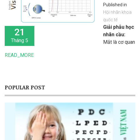
Published in
Hội nhãn khoa
quốc tế
Giải phẫu học
21
nhãn cầu:
Tháng 5
Mắt là cơ quan
giúp ta thu
READ_MORE
nhận cảm giác
ánh sáng, giúp
ta nhận biết sự
vật của thế
POPULAR POST
giới xung
quanh nhiều
hơn bất cứ
giác quan nào
khác.