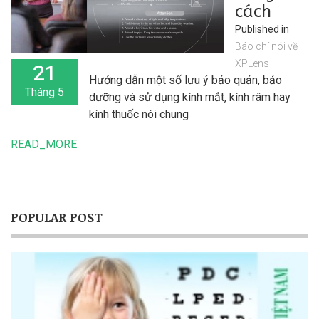
cách
Published in
Báo chí nói về
XPLens
21
Hướng dẫn một số lưu ý bảo quản, bảo
Tháng 5
dưỡng và sử dụng kính mắt, kính râm hay
kính thuốc nói chung
Bảo quản mắt kính để dùng được lâu.
READ_MORE
Tránh để kính ở nơi bị chiếu sáng trực tiếp
hoặc có nhiệt độ cao.
POPULAR POST