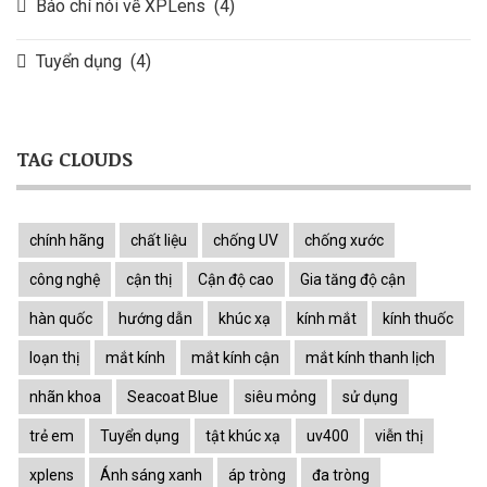
Báo chí nói về XPLens
(4)
Tuyển dụng
(4)
TAG CLOUDS
chính hãng
chất liệu
chống UV
chống xước
công nghệ
cận thị
Cận độ cao
Gia tăng độ cận
hàn quốc
hướng dẫn
khúc xạ
kính mắt
kính thuốc
loạn thị
mắt kính
mắt kính cận
mắt kính thanh lịch
nhãn khoa
Seacoat Blue
siêu mỏng
sử dụng
trẻ em
Tuyển dụng
tật khúc xạ
uv400
viễn thị
xplens
Ánh sáng xanh
áp tròng
đa tròng