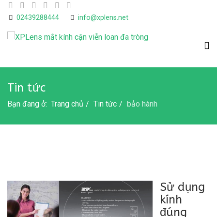
02439288444
info@xplens.net
Tin tức
Bạn đang ở:
Trang chủ
Tin tức
bảo hành
Sử dụng
kính
đúng